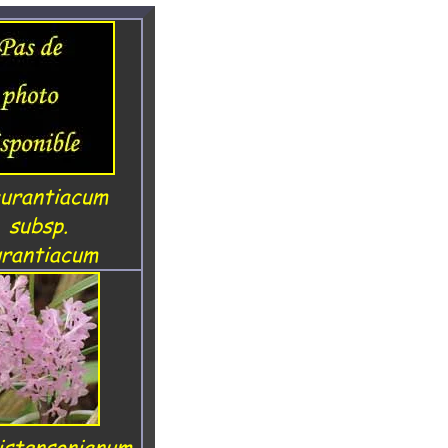
aurantiacum
subsp.
urantiacum
istensonianum