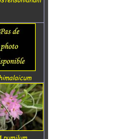
himalaicum
A.pumilum