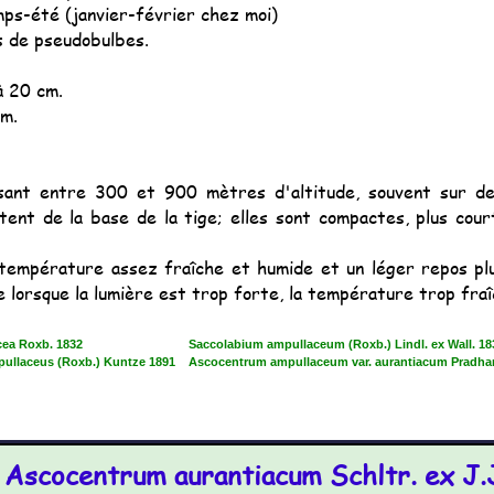
ps-été (janvier-février chez moi)
s de pseudobulbes.
à 20 cm.
cm.
ant entre 300 et 900 mètres d'altitude, souvent sur de
ent de la base de la tige; elles sont compactes, plus cour
mpérature assez fraîche et humide et un léger repos plus 
lorsque la lumière est trop forte, la température trop fraî
cea Roxb. 1832
Saccolabium ampullaceum (Roxb.) Lindl. ex Wall. 18
pullaceus (Roxb.) Kuntze 1891
Ascocentrum ampullaceum var. aurantiacum Pradha
Ascocentrum aurantiacum Schltr. ex J.