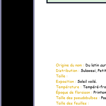
Origine du nom :
Du latin
aur
Distribution :
Sulawesi, Petit
Taille :
Exposition :
Soleil voilé.
Température :
Tempéré-froi
Époque de floraison :
Printe
Taille des pseudobulbes :
Pa
Taille des feuilles :