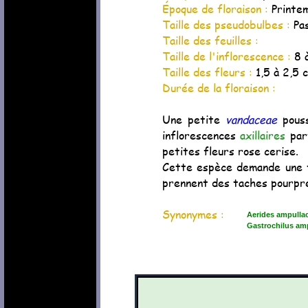
Époque de floraison :
Printem
Taille des pseudobulbes :
Pa
Taille des feuilles :
Taille de l'inflorescence :
8 
Taille des fleurs :
1,5 à 2,5 
Durée de la floraison :
Une petite
vandaceae
pouss
inflorescences
axillaires
part
petites fleurs rose cerise.
Cette espèce demande une te
prennent des taches pourpre 
Synonymes :
Aerides ampulla
Gastrochilus am