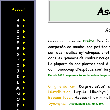
As
Accueil
A
B
So
C
D
Genre composé de
treize
d'espèc
E
composée de nombeuses petites fl
F
soit des feuilles cylindriques pr
G
dans les gammes de couleur rouge,
H
La plupart de ces plantes sont à
I
dont beaucoup d'espèces sont lar
J
K
Depuis 2012 ce genre a été replacé dans le gen
L
Origine du nom :
Du grec
ascos
: 
M
Distribution :
Depuis l'Himalaya ju
N
Espèce type :
Ascocentrum miniat
O
Synonyme :
P
Ascolabium S.S. Ying, 1977