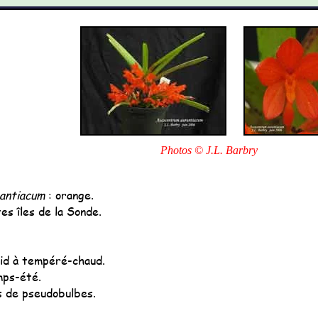
Photos © J.L. Barbry
antiacum
: orange.
es îles de la Sonde.
d à tempéré-chaud.
mps-été.
s de pseudobulbes.