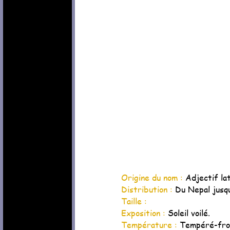
Origine du nom :
Adjectif la
Distribution :
Du Nepal jusqu
Taille :
Exposition :
Soleil voilé.
Température :
Tempéré-froi