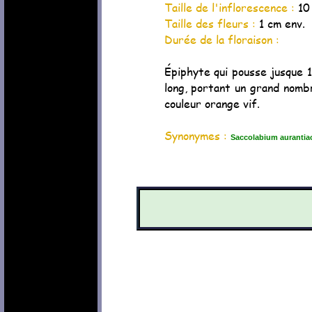
Taille de l'inflorescence :
10
Taille des fleurs :
1 cm env.
Durée de la floraison :
Épiphyte qui pousse jusque 
long, portant un grand nomb
couleur orange vif.
Synonymes :
Saccolabium aurantiac