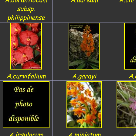
subsp.
philippinense
A.curvifolium
A.garayi
A.
A.insularum
A.miniatum