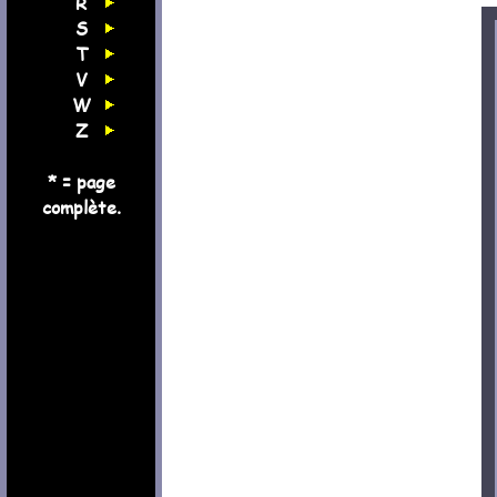
R
S
T
V
W
Z
* = page
complète.