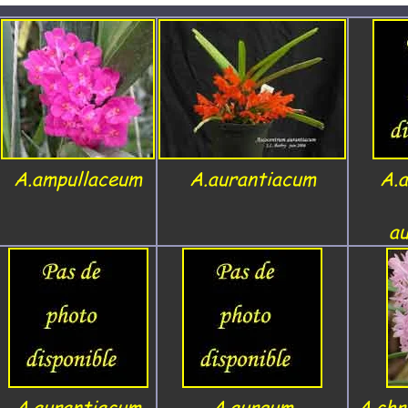
A.ampullaceum
A.aurantiacum
A.
a
A.aurantiacum
A.aureum
A.chr