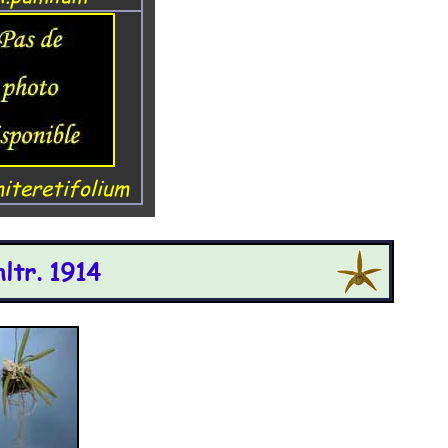
iteretifolium
ltr. 1914