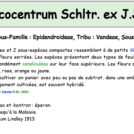
cocentrum Schltr. ex J.
us-Famille : Epidendroideae, Tribu : Vandeae, Sous
es et 2 sous-espèces compactes ressemblant à de petits
V
eurs serrées. Les espèces présentent deux types de feuille
ofondément
canaliculées
sur leur face supérieure. Les fleurs 
 rose, orange ou jaune.
 cultiver en panier avec peu ou pas de subtrat, dans une a
gement cultivées, est souvent hybridé.
re
Vanda
R.Br. 1820.
sac et
kentron
: éperon.
squ'à la Malaisie.
um Lindley 1913