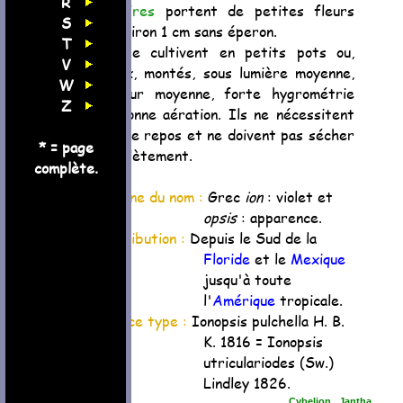
R
axillaires
portent de petites fleurs
S
d'environ 1 cm sans éperon.
T
Ils se cultivent en petits pots ou,
V
mieux, montés, sous lumière moyenne,
W
chaleur moyenne, forte hygrométrie
Z
et bonne aération. Ils ne nécessitent
pas de repos et ne doivent pas sécher
* = page
complètement.
complète.
Origine du nom :
Grec
ion
: violet et
opsis
: apparence.
Distribution :
Depuis le Sud de la
Floride
et le
Mexique
jusqu'à toute
l'
Amérique
tropicale.
Espèce type :
Ionopsis pulchella H. B.
K. 1816 = Ionopsis
utriculariodes (Sw.)
Lindley 1826.
Cybelion
Jantha