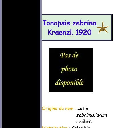
Ionopsis zebrina
Kraenzl. 1920
Origine du nom :
Latin
zebrinus/a/um
: zébré.
Distribution :
Colombie.