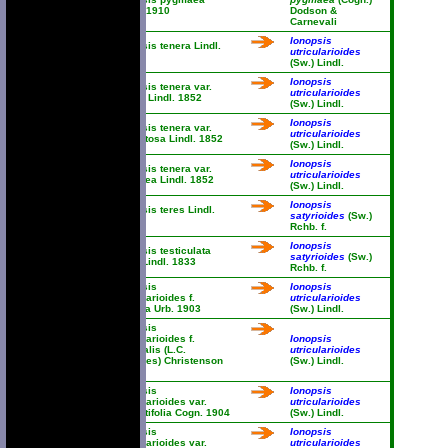
Cogn. 1910
Dodson &
Carnevali
Ionopsis
Ionopsis tenera Lindl.
utricularioides
1836
(Sw.) Lindl.
Ionopsis
Ionopsis tenera var.
utricularioides
effusa Lindl. 1852
(Sw.) Lindl.
Ionopsis
Ionopsis tenera var.
utricularioides
tomentosa Lindl. 1852
(Sw.) Lindl.
Ionopsis
Ionopsis tenera var.
utricularioides
violacea Lindl. 1852
(Sw.) Lindl.
Ionopsis
Ionopsis teres Lindl.
satyrioides
(Sw.)
1838
Rchb. f.
Ionopsis
Ionopsis testiculata
satyrioides
(Sw.)
(Sw.) Lindl. 1833
Rchb. f.
Ionopsis
Ionopsis
utricularioides f.
utricularioides
latifolia Urb. 1903
(Sw.) Lindl.
Ionopsis
utricularioides f.
Ionopsis
virginalis (L.C.
utricularioides
Menezes) Christenson
(Sw.) Lindl.
1996
Ionopsis
Ionopsis
utricularioides var.
utricularioides
angustifolia Cogn. 1904
(Sw.) Lindl.
Ionopsis
Ionopsis
utricularioides var.
utricularioides