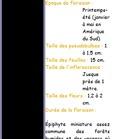
Époque de floraison :
Printemps-
été (janvier
à mai en
Amérique
du Sud).
Taille des pseudobulbes :
1
à 1,5 cm.
Taille des feuilles :
15 cm.
Taille de l'inflorescence :
Jusque
près de 1
mètre.
Taille des fleurs :
1,2 à 2
cm.
Durée de la floraison :
Épiphyte miniature assez
commune des forêts
humides et des vergers où