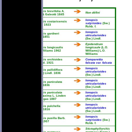
Ionopsis brevifolia A.
Non défini
Rich. & Galeotti 1845
Ionopsis
Ionopsis costaricensis
satyrioides
(Sw.)
Schltr. 1923
Rchb. f.
Ionopsis
Ionopsis gardneri
utricularioides
Lindl. 1851
(Sw.) Lindl.
Epidendrum
Ionopsis longicaulis
longicaule
(L.O.
L.O. Williams 1962
Williams) L.O.
Williams
Ionopsis orchioides
Comparettia
Kraenzl. 1921
falcata var. falcata
Ionopsis
Ionopsis pallidiflora
utricularioides
(Hook.) Lindl. 1836
(Sw.) Lindl.
Ionopsis
Ionopsis paniculata
utricularioides
Lindl. 1836
(Sw.) Lindl.
Ionopsis paniculata
Ionopsis
var. maxima L. Linden
utricularioides
& Rodigas 1887
(Sw.) Lindl.
Ionopsis
Ionopsis pulchella
utricularioides
Kunth 1816
(Sw.) Lindl.
Ionopsis
Ionopsis pusilla Barb.
satyrioides
(Sw.)
Rodr. 1907
Rchb. f.
Stictophyllorchis
Ionopsis pygmaea
pygmaea
(Cogn.)