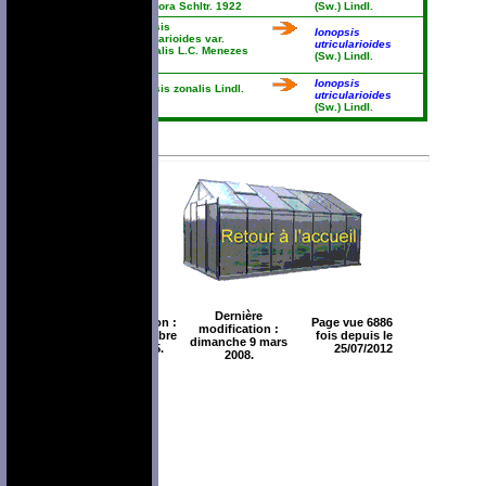
parviflora Schltr. 1922
(Sw.) Lindl.
Ionopsis
Ionopsis
utricularioides var.
utricularioides
virginalis L.C. Menezes
(Sw.) Lindl.
1993
Ionopsis
Ionopsis zonalis Lindl.
utricularioides
1851
(Sw.) Lindl.
Dernière
Création :
Page vue 6886
modification :
décembre
fois depuis le
dimanche 9 mars
2005.
25/07/2012
2008.