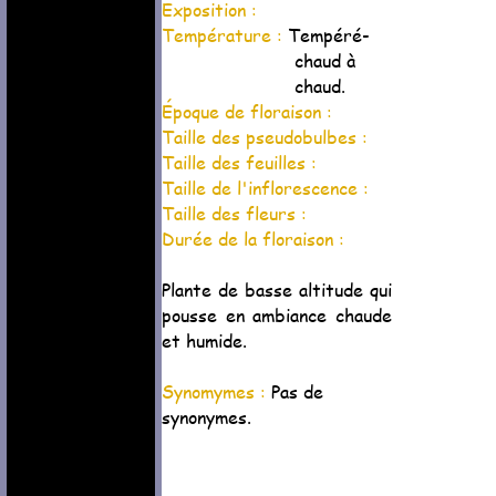
Exposition :
Température :
Tempéré-
chaud à
chaud.
Époque de floraison :
Taille des pseudobulbes :
Taille des feuilles :
Taille de l'inflorescence :
Taille des fleurs :
Durée de la floraison :
Plante de basse altitude qui
pousse en ambiance chaude
et humide.
Synomymes :
Pas de
synonymes.