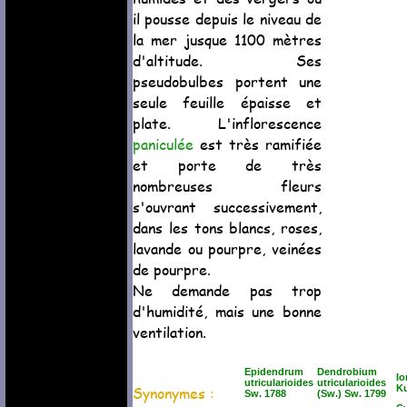
il pousse depuis le niveau de
la mer jusque 1100 mètres
d'altitude. Ses
pseudobulbes portent une
seule feuille épaisse et
plate. L'inflorescence
paniculée
est très ramifiée
et porte de très
nombreuses fleurs
s'ouvrant successivement,
dans les tons blancs, roses,
lavande ou pourpre, veinées
de pourpre.
Ne demande pas trop
d'humidité, mais une bonne
ventilation.
Epidendrum
Dendrobium
Io
utricularioides
utricularioides
Synonymes :
Ku
Sw. 1788
(Sw.) Sw. 1799