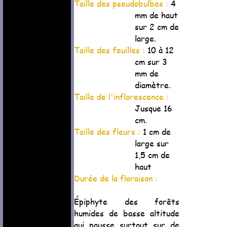
Taille des pseudobulbes :
4
mm de haut
sur 2 cm de
large.
Taille des feuilles :
10 à 12
cm sur 3
mm de
diamètre.
Taille de l'inflorescence :
Jusque 16
cm.
Taille des fleurs :
1 cm de
large sur
1,5 cm de
haut
Durée de la floraison :
Épiphyte des forêts
humides de basse altitude
qui pousse surtout sur de