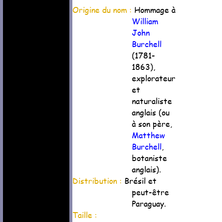
Origine du nom :
Hommage à
William
John
Burchell
(1781-
1863),
explorateur
et
naturaliste
anglais (ou
à son père,
Matthew
Burchell
,
botaniste
anglais).
Distribution :
Brésil et
peut-être
Paraguay.
Taille :