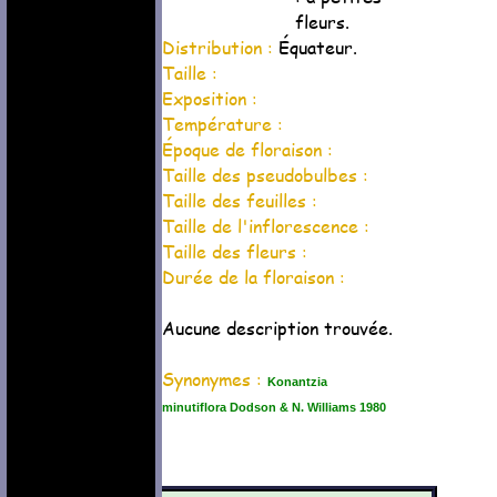
fleurs.
Distribution :
Équateur.
Taille :
Exposition :
Température :
Époque de floraison :
Taille des pseudobulbes :
Taille des feuilles :
Taille de l'inflorescence :
Taille des fleurs :
Durée de la floraison :
Aucune description trouvée.
Synonymes :
Konantzia
minutiflora Dodson & N. Williams 1980