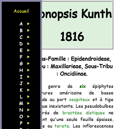
Ionopsis Kunth
Accueil
A
B
1816
C
D
E
F
Sous-Famille : Epidendroideae,
G
Tribu : Maxillarieae, Sous-Tribu
H
: Oncidiinae.
I
J
Petit genre de
six
épiphytes
K
miniatures américains de basse
L
altitude au port
cespiteux
et à tige
M
presque inexistante. Les pseudobulbes
N
entourés de
bractées
distiques
ne
O
portent qu'une seule feuille épaisse,
P
aplatie ou
terete
. Les inflorescences