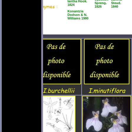
Iantha Hook.
Spreng.
Steud.
Synonymes :
1824
1826
1840
Konantzia
Dodson & N.
Williams 1980
I.burchellii
I.minutiflora