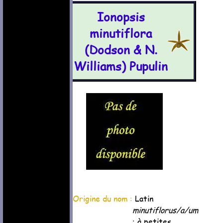
Ionopsis
minutiflora
(Dodson & N.
Williams) Pupulin
Origine du nom :
Latin
minutiflorus/a/um
: à petites