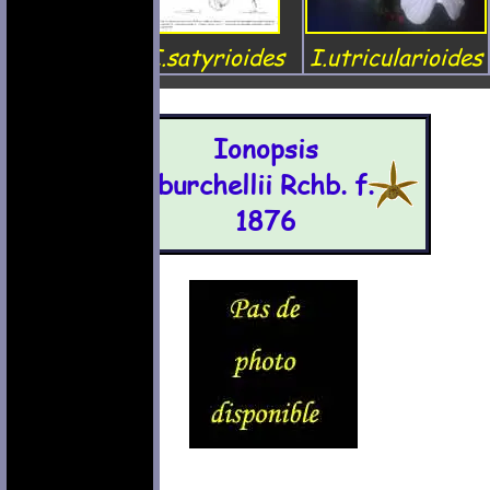
I.satyrioides
I.utricularioides
Ionopsis
burchellii Rchb. f.
1876