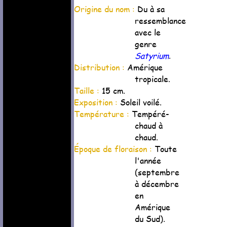
Origine du nom :
Du à sa
ressemblance
avec le
genre
Satyrium
.
Distribution :
Amérique
tropicale.
Taille :
15 cm.
Exposition :
Soleil voilé.
Température :
Tempéré-
chaud à
chaud.
Époque de floraison :
Toute
l'année
(septembre
à décembre
en
Amérique
du Sud).