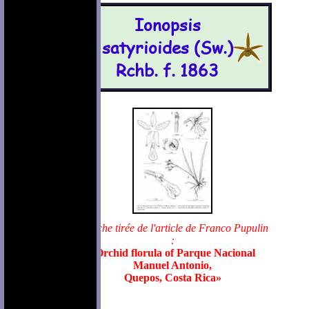
Ionopsis
satyrioides (Sw.)
Rchb. f. 1863
Planche tirée de l'article de Franco Pupulin
:
«Orchid florula of Parque Nacional
Manuel Antonio,
Quepos, Costa Rica»