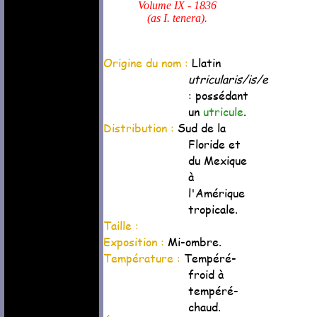
Volume IX - 1836
(as I. tenera).
Origine du nom :
Llatin
utricularis/is/e
: possédant
un
utricule
.
Distribution :
Sud de la
Floride et
du Mexique
à
l'Amérique
tropicale.
Taille :
Exposition :
Mi-ombre.
Température :
Tempéré-
froid à
tempéré-
chaud.