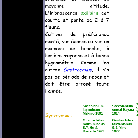
moyenne altitude.
L'inlorescence
axillaire
est
courte et porte de 2 à 7
fleurs.
Cultiver de préférence
monté, sur écorce ou sur un
morceau de branche, à
lumière moyenne et à bonne
hygrométrie. Comme les
autres
Gastrochilus
, il n'a
pas de période de repos et
doit être arrosé toute
l'année.
G
Saccolabium
Saccolabium
s
japonicum
somai Hayata
(
Synonymes :
Makino 1891
1914
H
Gastrochilus
Gastrochilus
holttumianus
taiwanianus
S.Y. Hu &
S.S. Ying
Barretto 1976
1977