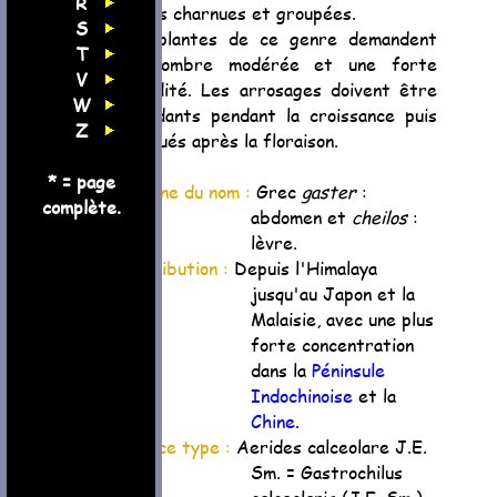
R
fleurs charnues et groupées.
S
Les plantes de ce genre demandent
T
une ombre modérée et une forte
V
humidité. Les arrosages doivent être
W
abondants pendant la croissance puis
Z
diminués après la floraison.
* = page
Origine du nom :
Grec
gaster
:
complète.
abdomen et
cheilos
:
lèvre.
Distribution :
Depuis l'Himalaya
jusqu'au Japon et la
Malaisie, avec une plus
forte concentration
dans la
Péninsule
Indochinoise
et la
Chine
.
Espèce type :
Aerides calceolare J.E.
Sm. = Gastrochilus