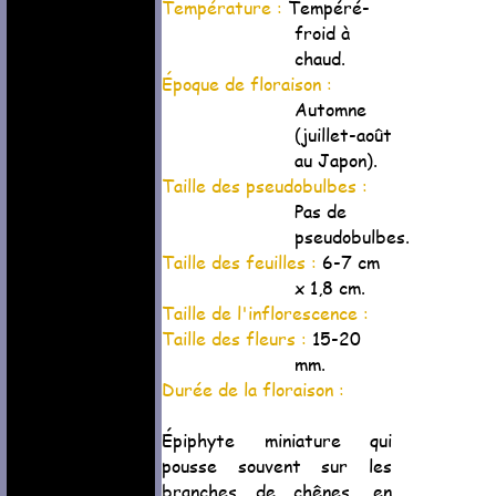
Température :
Tempéré-
froid à
chaud.
Époque de floraison :
Automne
(juillet-août
au Japon).
Taille des pseudobulbes :
Pas de
pseudobulbes.
Taille des feuilles :
6-7 cm
x 1,8 cm.
Taille de l'inflorescence :
Taille des fleurs :
15-20
mm.
Durée de la floraison :
Épiphyte miniature qui
pousse souvent sur les
branches de chênes, en