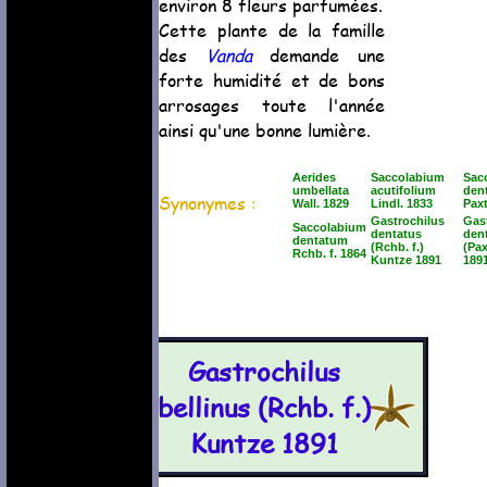
environ 8 fleurs parfumées.
Cette plante de la famille
des
Vanda
demande une
forte humidité et de bons
arrosages toute l'année
ainsi qu'une bonne lumière.
Aerides
Saccolabium
Sac
umbellata
acutifolium
den
Synonymes :
Wall. 1829
Lindl. 1833
Pax
Gastrochilus
Gas
Saccolabium
dentatus
dent
dentatum
(Rchb. f.)
(Pa
Rchb. f. 1864
Kuntze 1891
189
Gastrochilus
bellinus (Rchb. f.)
Kuntze 1891