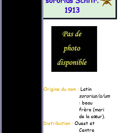
sororius Schltr.
1913
Origine du nom :
Latin
sororius/a/um
: beau
frère (mari
de la sœur).
Distribution :
Ouest et
Centre