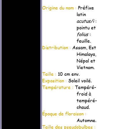
Origine du nom :
Préfixe
latin
acutus/i
:
pointu et
folius
:
feuille.
Distribution :
Assam, Est
Himalaya,
Népal et
Vietnam.
Taille :
10 cm env.
Exposition :
Soleil voilé.
Température :
Tempéré-
froid à
tempéré-
chaud.
Époque de floraison :
Automne.
Taille des pseudobulbes :