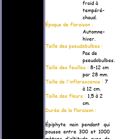
froid à
tempéré-
chaud.
Époque de floraison :
Automne-
hiver.
Taille des pseudobulbes :
Pas de
pseudobulbes.
Taille des feuilles :
8-12 cm
par 28 mm.
Taille de l'inflorescence :
7
à 12 cm.
Taille des fleurs :
1,5 à 2
cm.
Durée de la floraison :
Épiphyte nain pendant qui
pousse entre 300 et 1000
mètres d'altitude avec de