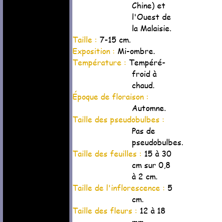
Chine) et
l'Ouest de
la Malaisie.
Taille :
7-15 cm.
Exposition :
Mi-ombre.
Température :
Tempéré-
froid à
chaud.
Époque de floraison :
Automne.
Taille des pseudobulbes :
Pas de
pseudobulbes.
Taille des feuilles :
15 à 30
cm sur 0,8
à 2 cm.
Taille de l'inflorescence :
5
cm.
Taille des fleurs :
12 à 18
mm.