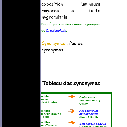
exposition lumineuse
moyenne et forte
hygrométrie.
Donné par certains comme synonyme
de
G. calceolaris
.
Synomymes :
Pas de
synonymes.
Tableau des synonymes
Gastrochilus
Cleisostoma
acuminatus
tenuifolium
(L.)
(Thwaites) Kuntze
Garay
1891
Gastrochilus
Ascocentrum
ampullaceus (Roxb.)
ampullaceum
Kuntze 1891
(Roxb.) Schltr.
Gastrochilus
Solenangis aphylla
aphyllus (Thouars)
(Thouars) Summerh.