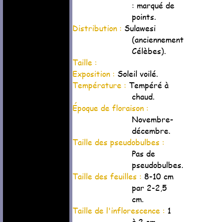
: marqué de
points.
Distribution :
Sulawesi
(anciennement
Célèbes).
Taille :
Exposition :
Soleil voilé.
Température :
Tempéré à
chaud.
Époque de floraison :
Novembre-
décembre.
Taille des pseudobulbes :
Pas de
pseudobulbes.
Taille des feuilles :
8-10 cm
par 2-2,5
cm.
Taille de l'inflorescence :
1
à 2 cm.