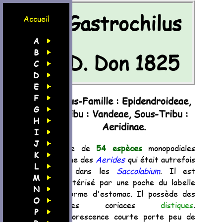
Gastrochilus
Accueil
A
B
D. Don 1825
C
D
E
F
Sous-Famille : Epidendroideae,
G
Tribu : Vandeae, Sous-Tribu :
H
Aeridinae.
I
J
Genre de
54 espèces
monopodiales
K
proche des
Aerides
qui était autrefois
L
inclu dans les
Saccolabium
. Il est
M
caractérisé par une poche du labelle
N
en forme d'estomac. Il possède des
O
feuilles coriaces
distiques
.
P
L'inflorescence courte porte peu de