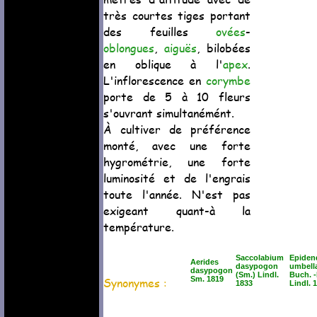
très courtes tiges portant
des feuilles
ovées
-
oblongues
,
aiguës
, bilobées
en oblique à l'
apex
.
L'inflorescence en
corymbe
porte de 5 à 10 fleurs
s'ouvrant simultanémént.
À cultiver de préférence
monté, avec une forte
hygrométrie, une forte
luminosité et de l'engrais
toute l'année. N'est pas
exigeant quant-à la
température.
Saccolabium
Epiden
Aerides
dasypogon
umbell
dasypogon
(Sm.) Lindl.
Buch. 
Synonymes :
Sm. 1819
1833
Lindl. 