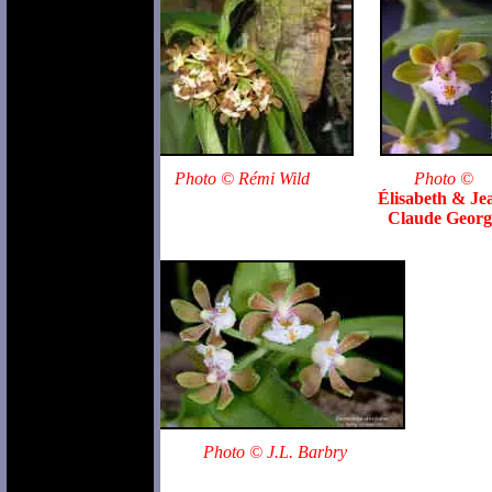
Photo © Rémi Wild
Photo ©
Élisabeth & Je
Claude Georg
Photo © J.L. Barbry