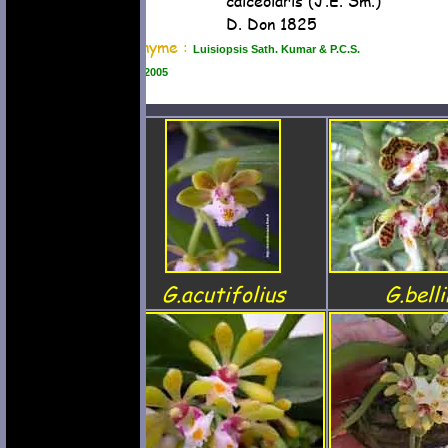
calceolaris (J.E. Sm.)
D. Don 1825
Synonyme :
Luisiopsis Sath. Kumar & P.C.S.
Kumar 2005
G.acutifolius
G.bell