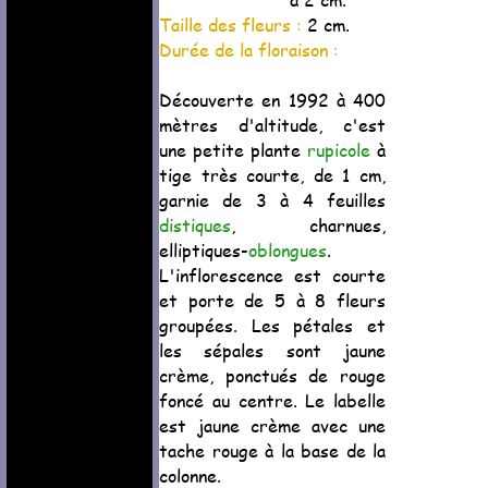
Taille des fleurs :
2 cm.
Durée de la floraison :
Découverte en 1992 à 400
mètres d'altitude, c'est
une petite plante
rupicole
à
tige très courte, de 1 cm,
garnie de 3 à 4 feuilles
distiques
, charnues,
elliptiques-
oblongues
.
L'inflorescence est courte
et porte de 5 à 8 fleurs
groupées. Les pétales et
les sépales sont jaune
crème, ponctués de rouge
foncé au centre. Le labelle
est jaune crème avec une
tache rouge à la base de la
colonne.