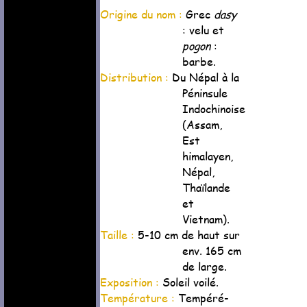
Origine du nom :
Grec
dasy
: velu et
pogon
:
barbe.
Distribution :
Du Népal à la
Péninsule
Indochinoise
(Assam,
Est
himalayen,
Népal,
Thaïlande
et
Vietnam).
Taille :
5-10 cm de haut sur
env. 165 cm
de large.
Exposition :
Soleil voilé.
Température :
Tempéré-