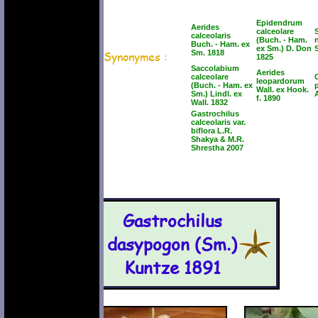
Epidendrum
Aerides
calceolare
calceolaris
(Buch. - Ham.
Buch. - Ham. ex
ex Sm.) D. Don
Synonymes :
Sm. 1818
1825
Saccolabium
Aerides
calceolare
leopardorum
(Buch. - Ham. ex
Wall. ex Hook.
Sm.) Lindl. ex
f. 1890
Wall. 1832
Gastrochilus
calceolaris var.
biflora L.R.
Shakya & M.R.
Shrestha 2007
Gastrochilus
dasypogon (Sm.)
Kuntze 1891