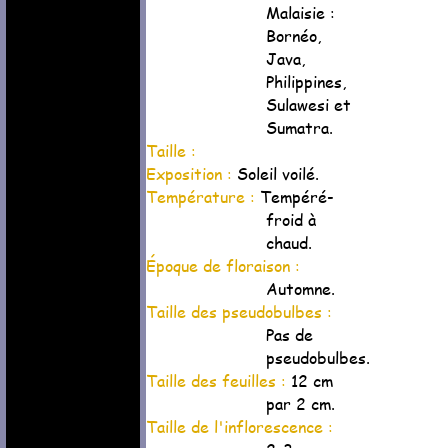
Malaisie :
Bornéo,
Java,
Philippines,
Sulawesi et
Sumatra.
Taille :
Exposition :
Soleil voilé.
Température :
Tempéré-
froid à
chaud.
Époque de floraison :
Automne.
Taille des pseudobulbes :
Pas de
pseudobulbes.
Taille des feuilles :
12 cm
par 2 cm.
Taille de l'inflorescence :