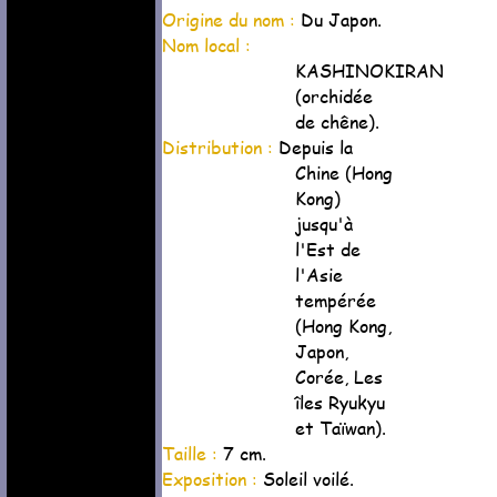
Origine du nom :
Du Japon.
Nom local :
KASHINOKIRAN
(orchidée
de chêne).
Distribution :
Depuis la
Chine (Hong
Kong)
jusqu'à
l'Est de
l'Asie
tempérée
(Hong Kong,
Japon,
Corée, Les
îles Ryukyu
et Taïwan).
Taille :
7 cm.
Exposition :
Soleil voilé.