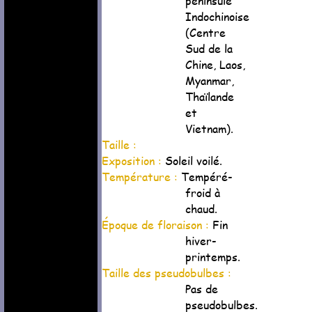
péninsule
Indochinoise
(Centre
Sud de la
Chine, Laos,
Myanmar,
Thaïlande
et
Vietnam).
Taille :
Exposition :
Soleil voilé.
Température :
Tempéré-
froid à
chaud.
Époque de floraison :
Fin
hiver-
printemps.
Taille des pseudobulbes :
Pas de
pseudobulbes.