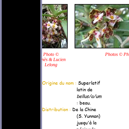
Photo ©
Photos © Ph
Agnès & Lucien
Lelong
Origine du nom :
Superlatif
latin de
bellus/a/um
: beau.
Distribution :
De la Chine
(S. Yunnan)
jusqu'à la