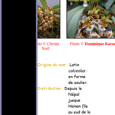
Photo © Christa
Photo ©
Dominique Karad
Noël
Origine du nom :
Latin
calceolus
:
en forme
de soulier.
Distribution :
Depuis le
Népal
jusque
Hainan (île
au sud de la