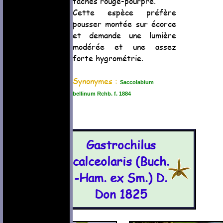
taches rouge-pourpre.
Cette espèce préfère
pousser montée sur écorce
et demande une lumière
modérée et une assez
forte hygrométrie.
Synonymes :
Saccolabium
bellinum Rchb. f. 1884
Gastrochilus
calceolaris (Buch.
-Ham. ex Sm.) D.
Don 1825