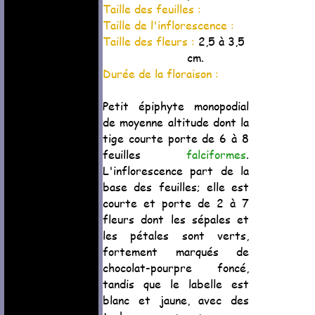
Taille des feuilles :
Taille de l'inflorescence :
Taille des fleurs :
2,5 à 3,5
cm.
Durée de la floraison :
Petit épiphyte monopodial
de moyenne altitude dont la
tige courte porte de 6 à 8
feuilles
falciformes
.
L'inflorescence part de la
base des feuilles; elle est
courte et porte de 2 à 7
fleurs dont les sépales et
les pétales sont verts,
fortement marqués de
chocolat-pourpre foncé,
tandis que le labelle est
blanc et jaune, avec des