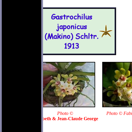
Gastrochilus
japonicus
(Makino) Schltr.
1913
Photo ©
Photo © Fabi
Élisabeth & Jean-Claude George