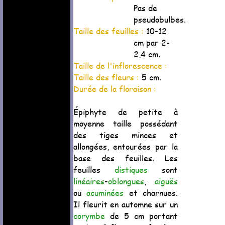
Pas de
pseudobulbes.
Taille des feuilles :
10-12
cm par 2-
2,4 cm.
Taille de l'inflorescence :
Taille des fleurs :
5 cm.
Durée de la floraison :
Épiphyte de petite à
moyenne taille possédant
des tiges minces et
allongées, entourées par la
base des feuilles. Les
feuilles
distiques
sont
linéaires
-
oblongues
,
aiguës
ou
acuminées
et charnues.
Il fleurit en automne sur un
corymbe
de 5 cm portant