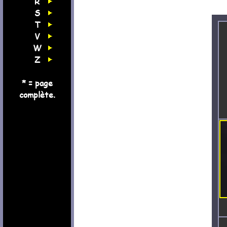
R
S
T
V
W
Z
* = page
complète.