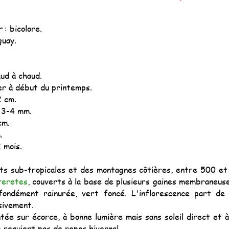
r
: bicolore.
guay.
d à chaud.
er à début du printemps.
2 cm.
 3-4 mm.
cm.
.
2 mois.
ts sub-tropicales et des montagnes côtières, entre 500 et
teretes
, couverts à la base de plusieurs gaines membraneuse
rofondément rainurée, vert foncé. L'inflorescence part de
sivement.
ntée sur écorce, à bonne lumière mais sans soleil direct et
e requiert pas de repos hivernal.