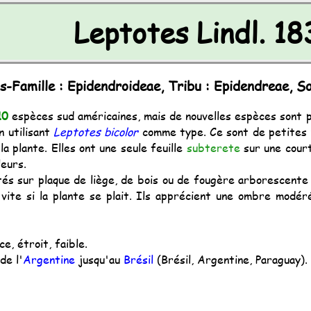
Leptotes Lindl. 18
s-Famille : Epidendroideae, Tribu : Epidendreae, Sou
10
espèces sud américaines, mais de nouvelles espèces sont 
n utilisant
Leptotes bicolor
comme type. Ce sont de petites p
la plante. Elles ont une seule feuille
sub
terete
sur une court
leurs.
s sur plaque de liège, de bois ou de fougère arborescente 
ite si la plante se plait. Ils apprécient une ombre modér
ce, étroit, faible.
de l'
Argentine
jusqu'au
Brésil
(Brésil, Argentine, Paraguay).