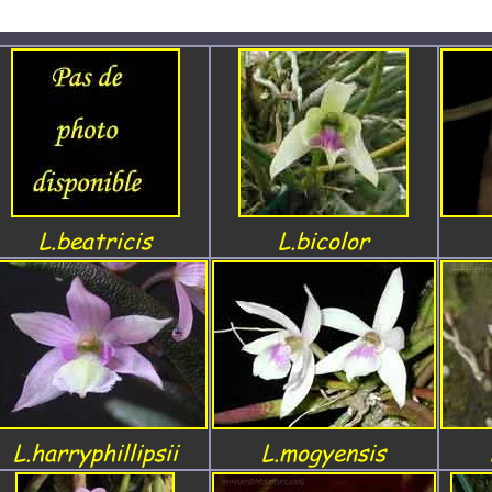
L.beatricis
L.bicolor
L.harryphillipsii
L.mogyensis