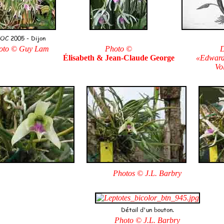
OC 2005 - Dijon
oto © Guy Lam
Photo ©
D
Élisabeth & Jean-Claude George
«Edwards
Vo
Photos © J.L. Barbry
Détail d'un bouton.
Photo © J.L. Barbry