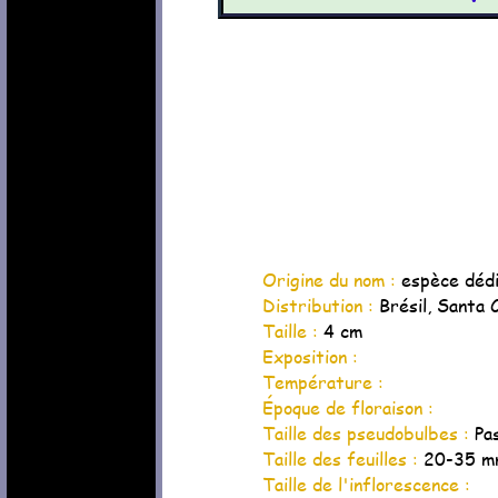
Origine du nom :
espèce dédi
Distribution :
Brésil, Santa 
Taille :
4 cm
Exposition :
Température :
Époque de floraison :
Taille des pseudobulbes :
Pa
Taille des feuilles :
20-35 mm
Taille de l'inflorescence :