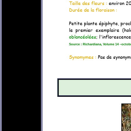
Taille des fleurs :
environ 2
Durée de la floraison :
Petite plante épiphyte, pro
le premier exemplaire (ho
oblancéolées
; l'inflorescenc
Source : Richardiana, Volume 14 –octob
Synomymes :
Pas de synonym