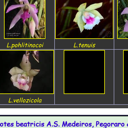
L.pohlitinocoi
L.tenuis
L.vellozicola
otes beatricis A.S. Medeiros, Pegoraro