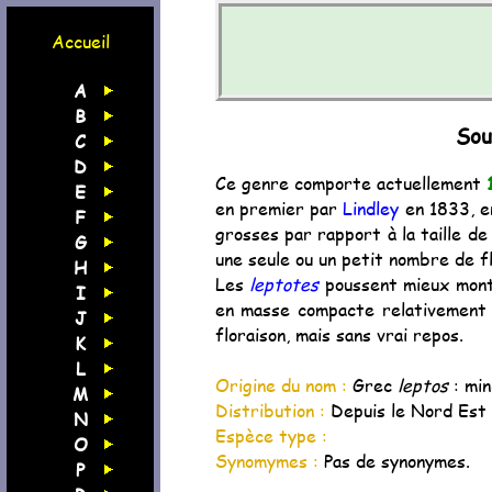
Accueil
A
B
Sou
C
D
Ce genre comporte actuellement
E
en premier par
Lindley
en 1833, e
F
grosses par rapport à la taille de 
G
une seule ou un petit nombre de f
H
Les
leptotes
poussent mieux monté
I
en masse compacte relativement v
J
floraison, mais sans vrai repos.
K
L
Origine du nom :
Grec
leptos
: min
M
Distribution :
Depuis le Nord Est 
N
Espèce type :
O
Synomymes :
Pas de synonymes.
P