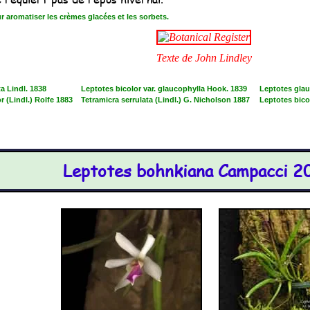
 aromatiser les crèmes glacées et les sorbets.
Texte de John Lindley
a Lindl. 1838
Leptotes bicolor var. glaucophylla Hook. 1839
Leptotes gla
r (Lindl.) Rolfe 1883
Tetramicra serrulata (Lindl.) G. Nicholson 1887
Leptotes bicol
Leptotes bohnkiana Campacci 2