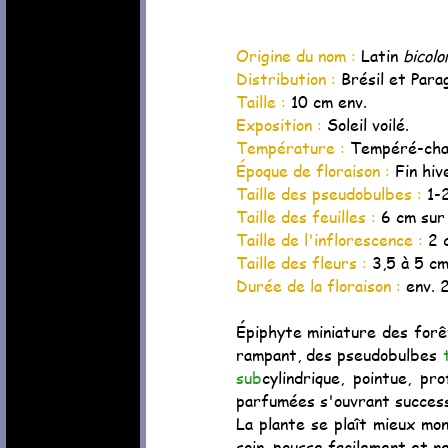
Origine du nom :
Latin
bicolo
Distribution :
Brésil et Para
Taille :
10 cm env.
Exposition :
Soleil voilé.
Température :
Tempéré-chau
Époque de floraison :
Fin hiv
Taille des pseudobulbes :
1-
Taille des feuilles :
6 cm sur
Taille de l'inflorescence :
2 
Taille des fleurs :
3,5 à 5 cm
Durée de la floraison :
env. 
Épiphyte miniature des forê
rampant, des pseudobulbes
sub
cylindrique, pointue, p
parfumées s'ouvrant succes
La plante se plaît mieux mo
soin, pousse facilement et n